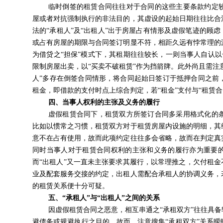
临时倒签的租赁合同往往对于合同的这些主要条款约定
屋或者对抗强制执行的非法目的，其虚设的起始日期往往比合
法的“承租人”及“出租人”出于房屋占有情形及虚假笔迹的顾
或占有房屋的期限与合同签订明显不符，相距久远有悖常理的
为借贷之“担保”模式下，其租期往往较长，一则当事人自认以长
限制房屋出卖，以“买卖不破租赁”作为挡箭牌。此外尚且需注
人”多存在倒签合同情形，将合同起始日签订于抵押合同之前
租金，即借款的支付时点上综合判定，若“租金”支付与“租赁
四、
当事人权利的主张及义务的履行
虚假租赁合同下，租赁双方所签订合同多采用格式化的
比如以惯常之习惯，租赁双方对于租赁房屋内设施的明细，其
意不在占有使用，故而此项约定往往多会省略，故而在判定真
同时当事人对于租赁合同权利的主张和义务的履行亦为重要的
而“出租人”又一直未主张要求其履行，以常理推之，欠付租金
业及配套服务交接的约定，出租人需配合承租人的协调义务，
的租赁关系便十分可疑。
五、
“承租人”与“出租人”之间的关系
因虚假租赁合同之恶意，相互串通之“承租双方”往往具
避债务或规避执行之目的。故而，注意搜集“承租双方”关系