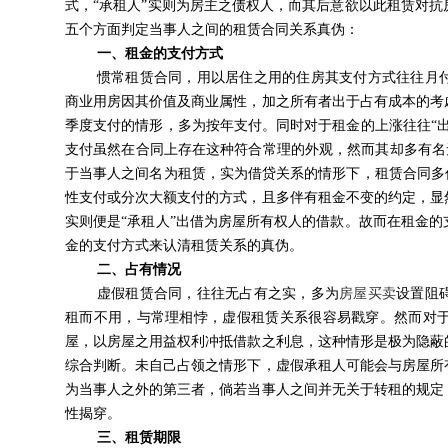
式，“承租人”实则为房主之债权人，而其后意欲以此租赁对
五个方面判定当事人之间的租赁合同关系真伪：
一、
租金的支付方式
惯常租赁合同，用以居住之用的住房其支付方式往往月
商业用房因其价值及商业属性，加之所有者出于占有成本的考
季度支付的情形，多为按年支付。同时对于租金的上涨往往“
支付虽然在合同上存在这种符合常理的外观，然而其却多有名无
于当事人之间名为租赁，实为借贷关系的情形下，租赁合同多
性支付或分次大额支付的方式，且多伴有租金不变的约定，显
实则便是“承租人”出借为房屋所有权人的借款。故而在租金
金的支付方式来认清租赁关系的真伪。
二、
占有情况
虚假租赁合同，往往无占有之实，多为
房屋买卖
设置阻
租而不用，与常理相悖，虚假租赁关系很容易戳穿。然而对
屋，以房屋之用益权利冲抵借款之利息，这种情形是极为隐蔽
综合判断。未自己占领之情形下，虚假承租人可能会与房屋所
为当事人之外的第三者，倘若当事人之间并无关于转租的规定
性揭穿。
三、
租赁期限