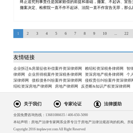
终止追究刑事责任是国家赔偿的前提和基础，撤案、不起诉、宣告
撤案决定、检察院一直不作不起诉、法院一直不作宣告无罪，那么就没
1
2
3
4
5
6
7
8
9
10
...
22
友情链接
企业拆迁&房屋征收补偿案件资深律师网
赖绍松资深税务律师网
智
律师网
企业所得税案件资深税务律师网
资深房地产税务律师网
个
深律师网
债权债务纠纷案件资深律师网
侵权责任纠纷案件资深律师
绍松资深房地产律师网
房地产律师网
反垄断&知识产权资深律师网
关于我们
专家论证
法律援助
全国免费咨询热线：13681086635 / 400-650-5090
本站声明：房地产法律专家网系业界专注于房地产法律法规咨询的机构。所
Copyright 2016 itoplawyer.com All Right Reserved