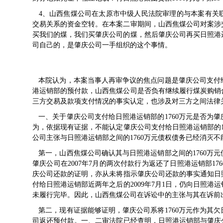
4、山西焦煤公司在太原市中级人民法院审理的与本案有关联的
交易关系的资金空转。在本案二审期间，山西焦煤公司对案涉
买我们的煤，我们买肇庆公司的煤，然后肇庆公司再买日照港
司自己的，是肇庆公司一手组织的这个事情。
本院认为，本案当事人再审争议的焦点问题是肇庆公司支付给
港运销部的预付款，山西焦煤公司是否负有继续履行煤炭购销
三方交易及款项支付情况的事实认定，也涉及对三方之间法律
一、关于肇庆公司支付给日照港运销部的1760万元是否为
为，依据现有证据，不能认定肇庆公司支付给日照港运销部的1
公司主张与日照港运销部之间的1760万元债权债务已经消灭
第一，山西焦煤公司确认其与日照港运销部之间的1760万
肇庆公司在2007年7月的两次付款行为返还了日照港运销部1
庆公司还款的证明，亦从未将指示肇庆公司还款的事实通知日照
付给日照港运销部近两年之后的2009年7月1日，仍向日照港
未履行完毕。因此，山西焦煤公司在诉讼中的主张与其在诉前
第二，现有证据能够证明，肇庆公司系将1760万元作为其
司返还预付款。一、二审法院已经查明，日照港运销部与肇庆公