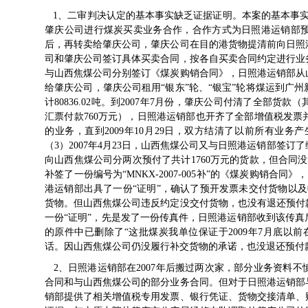
1、二审判决认定的基本事实缺乏证据证明。本案的基本事实是
肇庆公司进行煤炭买卖业务合作，合作方式为日照港运销部
后，再转卖给肇庆公司，肇庆公司在目的港货物提清前向日照
司和肇庆公司签订具体买卖合同，按各自买卖合同约定进行业务操作
与山西焦煤公司分别签订《煤炭购销合同》，日照港运销部从
给肇庆公司，肇庆公司租用“银东”轮、“银宝”轮将煤运到广
计80836.02吨。到2007年7月份，肇庆公司付清了全部货款（
汇票付款760万元），日照港运销部也开齐了全部增值税发
的业务，直到2009年10月29日，双方结清了以前所有业务产
（3）2007年4月23日，山西焦煤公司又与日照港运销部签订了编
向山西焦煤公司分两次预付了共计1760万元的货款，但合同没
补签了一份编号为“MNKX-2007-005补”的《煤炭购销合
港运销部出具了一份“证明”，确认了预开发票未交付货物以及收
货物。但山西焦煤公司违反约定没交付货物，也没有退还预付款
一份“证明”，先是发了一份传真件，日照港运销部收到该传
的原件中已删除了“这批煤炭我单位保证于2009年7月底以
话。因山西焦煤公司仍没履行补交货物的承诺，也没退还预付
2、日照港运销部在2007年后搬过两次家，部分业务资料
合同和与山西焦煤公司的部分业务合同。但对于日照港运销部
销部提供了相关增值税专用发票、银行凭证、货物交接清单、