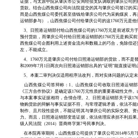
证据，与太原中院从肇庆市公安局经侦支队调取的肇庆公司的财
货款。结合山西焦煤公司向法院提交的其与肇庆公司签订的买
而是山西焦煤公司委托甚至借钱给肇庆公司代为采购煤炭，再
运销部参与），山西焦煤公司付给肇庆公司的这1760万元是
3、日照港运销部付给山西焦煤公司的1760万元是前述双方于2007
预付货款，而肇庆公司付给日照港运销部的1760万元是购买前
西焦煤公司企图利用上述资金流向和数额上的巧合，免除偿还
左，不能成立。
4、1760万元是肇庆公司付给日照港运销部的货款，而不是替
和2009年7月1日两次向日照港运销部出具的“证明”能直接
5、本案二审判决仅适用程序法改判，而对实体问题的认定未
山西焦煤公司答辩称：1、山西焦煤公司收取日照港运销部的
《三方合作协议》是确定该1760万元性质的重要基础性文件。
与本案事实证据相符，合情合理。2、日照港运销部关于该176
物购货款的辩解与事实证据不符、与常理逻辑矛盾，依法不能
制作、且片段性提供，不能证明其与肇庆公司的实际交易、资
力。而且，日照港运销部变造证据，依法依理应承担不利后果
级人民法院（2014）晋商终字第7号民事判决。
在本院再审期间，山西焦煤公司提供了肇庆公司2014年5月