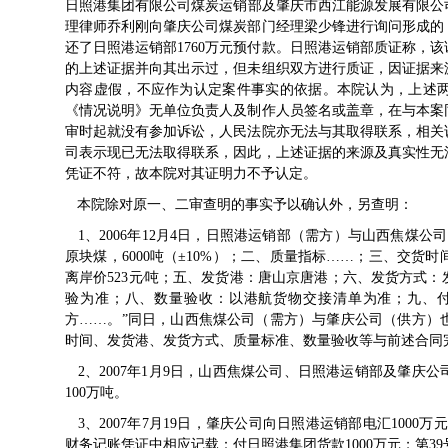
日照港集团有限公司煤炭运销部及肇庆市西江能源发展有限公司
理律师乔利刚向肇庆公司煤炭部门经理梁少锋进行询问形成的
还了日照港运销部1760万元预付款。日照港运销部质证称，
的上述证据并向其出示过，但未组织双方进行质证，因证据来
内容虚假，不应作为认定案件事实的依据。本院认为，上述
《情况说明》无单位负责人及制作人员签名或盖章，在与本案
审时起就没有参加诉讼，人民法院亦无法与其取得联系，相关
司表示现已无法取得联系，因此，上述证据的来源及真实性无
凭证不符，故本院对其证明力不予认定。
本院除对原一、二审查明的事实予以确认外，另查明：
1、2006年12月4日，日照港运销部（需方）与山西焦煤
原块煤，6000吨（±10%）；二、质量指标……；三、交货时
离岸价523元∕吨；五、发货港：唐山京唐港；六、发货方式
验为准；八、数量验收：以港航货物交接清单为准；九、
方……。”同日，山西焦煤公司（需方）与肇庆公司（供方）
时间、发货港、发货方式、质量标准、数量验收等与前述合同完
2、2007年1月9日，山西焦煤公司、日照港运销部及肇庆公
100万吨。
3、2007年7月19日，肇庆公司向日照港运销部电汇1000万元
财务记账凭证中相应记载：付日照港集团货款1000万元；第3