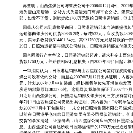
再查明，山西焦煤公司与肇庆公司于2006年12月4日、2007
港为唐山京唐港，交货方式为发运港口离岸平仓交货。肇庆
部，如发不了货，则把货款1760万元退给日照港运销部，但
因肇庆公司未到庭接受询问，日照港运销部未向法庭提供其与
运销部向肇庆公司供货80836.2吨，每吨533元，应收货款430855
元，实际多收货款314401.34元。其中1760万元只是货款的一部
29日，日照港运销部与肇庆公司结账，日照港运销部支付肇庆公
因合同履行产生争议，日照港运销部起诉，请求判令山西焦煤公
货款1760万元，并赔偿相应利息损失（自2007年8月1日起计算至
一审法院认为，日照港运销部与山西焦煤公司签订煤炭购销合
煤公司没有依约交货，而且在2007年7月12日出具证明，内容
元，计划2007年7月中旬装船，经协商我单位先开增值税发票，
炭运销部蒙原煤38337.6吨。这批煤炭我单位保证于2007年
月之后山西焦煤公司、日照港运销部及肇庆公司三方没有签订任
年7月1日山西焦煤公司仍然出具证明，其内容为：“今我单位
划2007年7月中下旬装船），未交付日照港集团有限公司煤炭运销
以前在日照港平仓转给日照港集团有限公司煤炭运销部”。但
交货的事实清楚，证据确凿，山西焦煤公司应当支付日照港运销部
息。山西焦煤公司自述所收日照港运销部的1760万元已通过