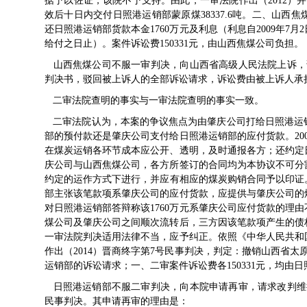
据予以佐证，该院不予支持。由此，一审法院作出（2012）
效后十日内交付日照港运销部蒙原煤38337.6吨。二、山
还日照港运销部货款本金1760万元及利息（利息自2009年
给付之日止）。案件诉讼费150331元，由山西焦煤公司负担。
山西焦煤公司不服一审判决，向山西省高级人民法院上诉，请求
判决书，驳回被上诉人的全部诉讼请求，诉讼费由被上诉人承
二审法院查明的事实与一审法院查明的事实一致。
二审法院认为，本案的争议焦点为由肇庆公司打给日照港运销
部的预付款还是肇庆公司支付给日照港运销部的应付货款。20
在煤炭运销各环节成本应公开、透明，及时通报各方；还约定
庆公司与山西焦煤公司，各方所签订的合同均为本协议不可分
约定的运作方式下进行，并应有相应的煤炭购销合同予以印证。
部主张该笔款项系肇庆公司的应付货款，应提供与肇庆公司的
对日照港运销部答辩称该1760万元系肇庆公司应付货款的理由
煤公司及肇庆公司之间顺次流转后，三方因该笔款项产生的债
一审法院判决适用法律不当，应予纠正。依照《中华人民共和
作出（2014）晋商终字第7号民事判决，判定：撤销山西省太原
运销部的诉讼请求；一、二审案件诉讼费各150331元，均由
日照港运销部不服二审判决，向本院申请再审，请求改判维持山
民事判决。其申请再审的理由是：