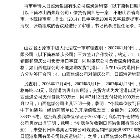
再审申请人日照港集团有限公司煤炭运销部（以下简称日照
（以下简称山西焦煤公司）借贷合同纠纷一案，不服山西省高级
审。本院经审查，作出（2014）民申字第2090号民事裁定
海权、张颖组成的合议庭进行了审理，书记员李洁担任记录。
山西省太原市中级人民法院一审审理查明：2007年1月9日
限公司（以下简称肇庆公司）三方签订合作协议，约定：1、
销部和肇庆公司负责港口事宜，同时肇庆公司负责煤炭销售及
格，如山西焦煤公司不能如期发货到港口，应在15天内退回
方分别签订合同；4、山西焦煤公司对肇庆公司、日照港运销
另查明，2006年12月4日、2007年3月1日、2007年4
格每吨523元，装船港为唐山京唐港，交货方式为发运港口离岸
西焦煤公司支付货款760万元，同年7月12日支付货款1000万
月12日，山西焦煤公司出具证明一份，载明：“今我单位收到日照
中下旬装船，经协商我单位先开增值税发票，金额为：20050
38337.6吨。这批煤炭我单位保证于2007年7月底以前平仓
公司再次出具证明，载明：“今我单位收到日照港集团有限公司煤
船），未交付日照港集团有限公司煤炭运销部蒙原煤38337.6
日照港集团有限公司煤炭运销部”。之后，山西焦煤公司也未