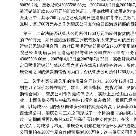
80836.2吨，应收货款43085598.66元，2007年4月2日至
港运销部汇款1000万元的汇款凭证上，明确载明汇款用途为
账凭证中，其余760万元也记载为向日照港集团“背书付货款”。
账时，该1760万元亦是作为肇庆公司支付给日照港运销部的货
第三，二审法院否认肇庆公司所付1760万元为应付货款的
的1760万元，如日照港运销部主张该笔款项系肇庆公司的应
运销部无法提供合同，故对日照港运销部辩称该1760万元系
院已经查明确认日照港运销部与肇庆公司在2007年有业务往
43085598.66元，2007年4月2日至2007年7月25日，实
定日照港运销部与肇庆公司之间存在煤炭购销业务往来，所付1
庆公司之间的煤炭购销合同为由，否认肇庆公司所付1760万
二、关于本案法律关系的性质及合同效力。2006年12月4
别签订了除价款外在标的、数量、质量指标、交货时间、发货
购销合同》，肇庆公司作为最终供货人，实际上是经由山西
款，山西焦煤公司从中获取每吨13元的价差收益。根据已经
同，以每吨533元的价格向肇庆公司转卖所购煤炭，从而获取
西焦煤公司、肇庆公司三方之间形成了一个标的相同的封闭式
过一定期间后再以每吨533元的高价买煤并支付货款。在这
价买入，每吨净亏23元。肇庆公司明知在这种循环买卖中必
公司相约在2007年度合作经营煤炭100万吨，这与肇庆公