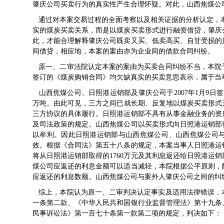
肇庆公司买卖行为的真实性产生合理怀疑。对此，山西焦煤公
通过对本案交易过程的全面考察以及相关证据的分析认定，本
实的煤炭买卖关系，而是以煤炭买卖形式进行融资借贷，肇庆
此，才能合理解释肇庆公司既卖又买、低卖高买、自甘受损的
间借贷，相应地，本案的案由亦为企业间的借款合同纠纷。
原一、二审法院认定本案的案由为买卖合同纠纷不当，本院
签订的《煤炭购销合同》均欠缺真实的买卖意思表示，属于当
山西焦煤公司、日照港运销部及肇庆公司于2007年1月9日签
万吨。由此可见，三方之间已就长期、反复地以煤炭买卖形式开
三方协议的具体履行。日照港运销部不具有从事金融业务的资
及司法政策的规定。山西焦煤公司以买卖形式向日照港运销部
以牟利。因此日照港运销部与山西焦煤公司、山西焦煤公司
效。根据《合同法》第五十八条的规定，本案当事人日照港运
将从日照港运销部取得的1760万元及其利息返还给日照港运
煤公司应返还的利息金额可以适当减轻，本院根据公平原则，
应返还的利息数额。山西焦煤公司与案外人肇庆公司之间的纠
综上，本院认为原一、二审判决认定事实及适用法律错误，
一条第二款、《中华人民共和国银行业监督管理法》第十九条
民事诉讼法》第一百七十条第一款第二项的规定，判决如下：