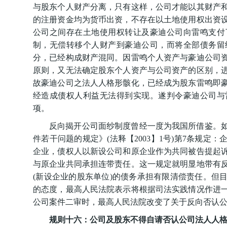
与股东个人财产分离，只有这样，公司才能以其财产
的注册资金均为货币出资，不存在以土地使用权出资
公司之间存在土地使用权转让及豪迪公司向雷鸣支付
制，无偿转移个人财产到豪迪公司，而将全部债务留
分，已经构成财产混同。因雷鸣个人资产与豪迪公司
原则，又无法确定股东个人资产与公司资产的区别，
故豪迪公司之法人人格形骸化，已经成为股东雷鸣即
经造成债权人利益无法得到实现。遂判令豪迪公司与
项。
反向揭开公司面纱制度曾经一度为我国所借鉴。
件若干问题的规定》(法释【2003】1号)第7条规
企业，债权人以新设公司和原企业作为共同被告提起
与原企业共同承担连带责任。这一规定就明显地带有
(新设企业的股东单位)的债务承担有限清偿责任。但
的态度，最高人民法院表示将根据司法实践情况作进
公司案件二审时，最高人民法院改变了关于反向否认
规则十六：公司及股东不得自请否认公司法人人