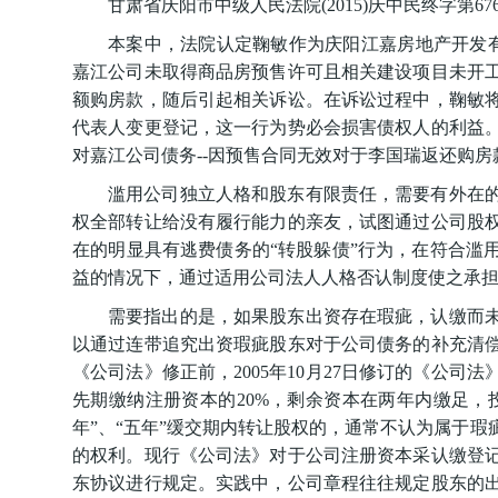
甘肃省庆阳市中级人民法院(2015)庆中民终字第67
本案中，法院认定鞠敏作为庆阳江嘉房地产开发有
嘉江公司未取得商品房预售许可且相关建设项目未开工
额购房款，随后引起相关诉讼。在诉讼过程中，鞠敏
代表人变更登记，这一行为势必会损害债权人的利益
对嘉江公司债务--因预售合同无效对于李国瑞返还购房
滥用公司独立人格和股东有限责任，需要有外在
权全部转让给没有履行能力的亲友，试图通过公司股
在的明显具有逃费债务的“转股躲债”行为，在符合滥
益的情况下，通过适用公司法人人格否认制度使之承
需要指出的是，如果股东出资存在瑕疵，认缴而
以通过连带追究出资瑕疵股东对于公司债务的补充清
《公司法》修正前，2005年10月27日修订的《公
先期缴纳注册资本的20%，剩余资本在两年内缴足，
年”、“五年”缓交期内转让股权的，通常不认为属于
的权利。现行《公司法》对于公司注册资本采认缴登
东协议进行规定。实践中，公司章程往往规定股东的