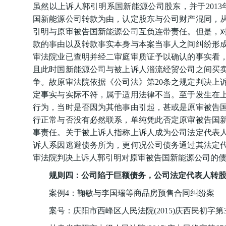
虽然以上诉人郭引明系国新能源公司股东，并于2013年
国新能源公司转款为由，认定股东与公司财产混同，从
引明与原审被告国新能源公司互负连带责任。但是，
款的事由以及转款事实本身与本案当事人之间纠纷形
审法院业已查明并经二审庭审质证予以确认的事实看
且此时国新能源公司与被上诉人淄流经贸公司之间买
争。故原审法院依据《公司法》第20条之规定判决上
定事实与实际不符，属于适用法律不当。至于发生在
行为，当时是否因为其他事由引起，甚或是原审被告
行正常与否没有必然联系，单纯凭此否定原审被告国
事责任。关于被上诉人指称上诉人成为公司法定代表
诉人系因逃避债务所为，更何况公司债务通过其法定
审法院判决上诉人郭引明对原审被告国新能源公司的
规则四：公司陷于巨额债务，公司法定代表人转
案例4：鞠敏与李国瑞等商品房预售合同纠纷案
案号：庆阳市西峰区人民法院(2015)庆西民初字第3