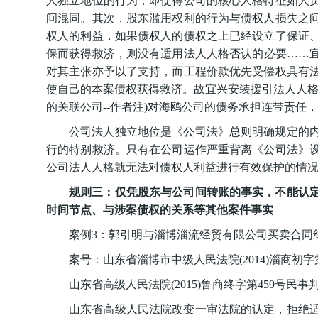
人独立地位的行为，即使得公司的核心人格特征如人
间混同。其次，股东滥用权利的行为与债权人损失之
权人的利益，如果债权人的债权之上已经设立了保证
保而获得救济，则没有适用法人人格否认的必要……
对其主张亦予以了支持，而工程价款优先受偿权具有
使自己的本案债权获得救济。故宜兴安装援引法人人格
的关联公司--作者注)对海鸥公司的债务承担连带责任
公司法人独立地位是《公司法》总则明确规定的
行的特别救济。只有在公司运作严重背离《公司法》
公司法人人格就无法对债权人利益进行有效保护的情
规则三：仅凭股东与公司间转账的事实，不能认
时间节点、与涉案债权的关系等其他案件事实
案例3：郭引明与淄博淄流经贸有限公司买卖合同
案号：山东省淄博市中级人民法院(2014)淄商初字第
山东省高级人民法院(2015)鲁商终字第459号民事判
山东省高级人民法院改变一审法院的认定，拒绝